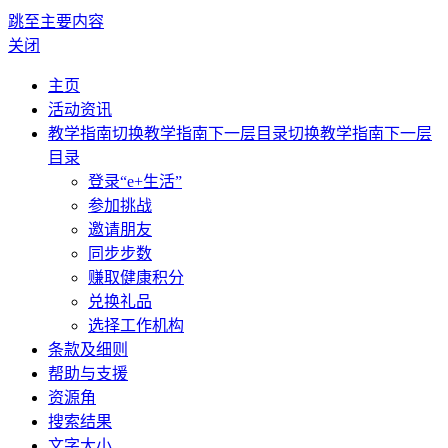
跳至主要内容
关闭
主页
活动资讯
教学指南
切换教学指南下一层目录
切换教学指南下一层
目录
登录“e+生活”
参加挑战
邀请朋友
同步步数
赚取健康积分
兑换礼品
选择工作机构
条款及细则
帮助与支援
资源角
搜索结果
文字大小