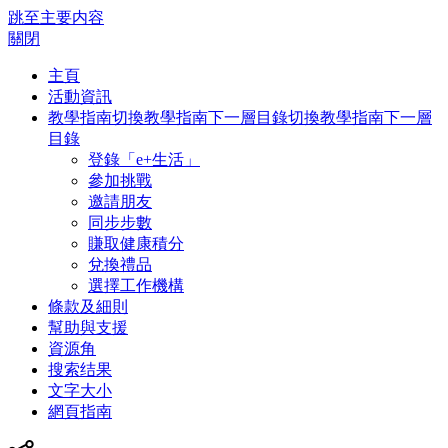
跳至主要内容
關閉
主頁
活動資訊
教學指南
切換教學指南下一層目錄
切換教學指南下一層
目錄
登錄「e+生活」
參加挑戰
邀請朋友
同步步數
賺取健康積分
兌換禮品
選擇工作機構
條款及細則
幫助與支援
資源角
搜索结果
文字大小
網頁指南