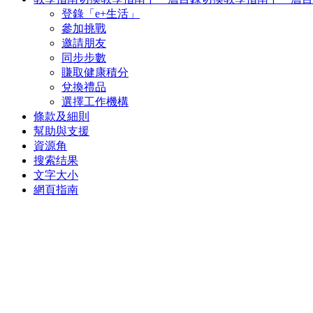
登錄「e+生活」
參加挑戰
邀請朋友
同步步數
賺取健康積分
兌換禮品
選擇工作機構
條款及細則
幫助與支援
資源角
搜索结果
文字大小
網頁指南