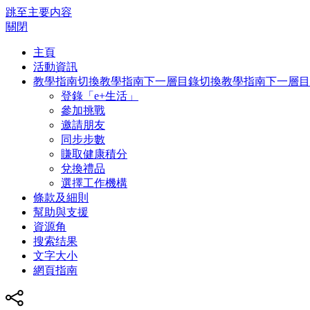
跳至主要内容
關閉
主頁
活動資訊
教學指南
切換教學指南下一層目錄
切換教學指南下一層目
登錄「e+生活」
參加挑戰
邀請朋友
同步步數
賺取健康積分
兌換禮品
選擇工作機構
條款及細則
幫助與支援
資源角
搜索结果
文字大小
網頁指南